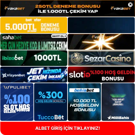
×
ALBET GİRİŞ İÇİN TIKLAYINIZ!