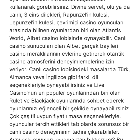
kullanarak görebilirsiniz. Divine servet, ölü ya da
canlı, 3 cins dilekleri, Rapunzel’in kulesi,
Lepunzel’in kulesi, çevrimiçi casino oyuncuları
arasında bilinen oyunlardan biri olan Atlantis
World, Albet casino lobisinde oynayabilir. Canlı
casino sunucuları olan Albet gerçek bayileri
casino meraklılarının evlerine getirerek otantik
casino atmosferini deneyimlemelerine izin
veriyor. Canlı casino lobisindeki masalarda Türk,
Almanca veya İngilizce gibi farklı dil
seçenekleriyle oynayabilirsiniz ve Live
Casino’nun en popüler oyunlarından biri olan
Rulet ve Blackjack oyunlarında sohbet ederek
oyunlarınızı eğlenceli bir şekilde oynayabilirsiniz.
Çok çeşitli uygun fiyatlı masa seçenekleriyle,
oyuncular tercih ettikleri tablolarda sorunsuz bir
canlı casino deneyiminin tadını çıkarabilirler.
Aynı eski oyunları oynamaktan bıktınız mı? Bu