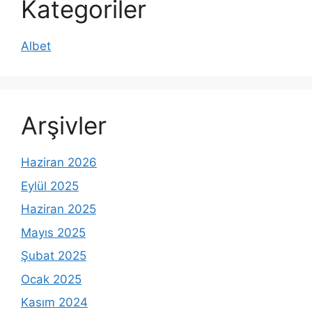
Kategoriler
Albet
Arşivler
Haziran 2026
Eylül 2025
Haziran 2025
Mayıs 2025
Şubat 2025
Ocak 2025
Kasım 2024