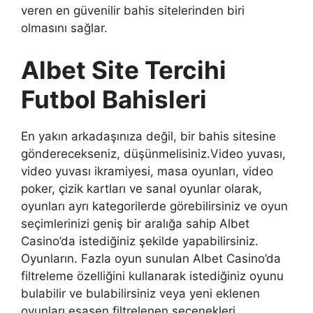
veren en güvenilir bahis sitelerinden biri
olmasını sağlar.
Albet Site Tercihi
Futbol Bahisleri
En yakın arkadaşınıza değil, bir bahis sitesine
gönderecekseniz, düşünmelisiniz.Video yuvası,
video yuvası ikramiyesi, masa oyunları, video
poker, çizik kartları ve sanal oyunlar olarak,
oyunları ayrı kategorilerde görebilirsiniz ve oyun
seçimlerinizi geniş bir aralığa sahip Albet
Casino’da istediğiniz şekilde yapabilirsiniz.
Oyunların. Fazla oyun sunulan Albet Casino’da
filtreleme özelliğini kullanarak istediğiniz oyunu
bulabilir ve bulabilirsiniz veya yeni eklenen
oyunları esasen filtrelenen seçenekleri