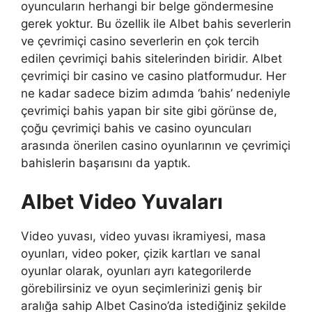
oyuncuların herhangi bir belge göndermesine
gerek yoktur. Bu özellik ile Albet bahis severlerin
ve çevrimiçi casino severlerin en çok tercih
edilen çevrimiçi bahis sitelerinden biridir. Albet
çevrimiçi bir casino ve casino platformudur. Her
ne kadar sadece bizim adımda ‘bahis’ nedeniyle
çevrimiçi bahis yapan bir site gibi görünse de,
çoğu çevrimiçi bahis ve casino oyuncuları
arasında önerilen casino oyunlarının ve çevrimiçi
bahislerin başarısını da yaptık.
Albet Video Yuvaları
Video yuvası, video yuvası ikramiyesi, masa
oyunları, video poker, çizik kartları ve sanal
oyunlar olarak, oyunları ayrı kategorilerde
görebilirsiniz ve oyun seçimlerinizi geniş bir
aralığa sahip Albet Casino’da istediğiniz şekilde