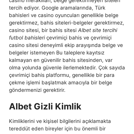
casino meraklıları, belge gerektirmeyen siteleri
tercih ediyor. Google aramalarında, Türk
bahisleri ve casino oyuncuları genellikle belge
gerektirmez, bahis siteleri-belgeler gerektirmez,
casino sitesi, bir bahis sitesi
Albet site tercihi
futbol bahisleri
çevrimiçi bahis ve çevrimiçi
casino sitesi deneyimli ekip arayışında belge ve
belgeler istemeyen Bu taleplere kayıtsız
kalmayan en güvenilir bahis sitesinden, var
olma yolunda güvenle ilerlemektedir. Çok sayıda
çevrimiçi bahis platformu, genellikle bir para
çekme işlemi başlatmak amacıyla bir belge
göndermenizi gerektirir.
Albet Gizli Kimlik
Kimliklerini ve kişisel bilgilerini açıklamakta
tereddüt eden bireyler için bu önemli bir